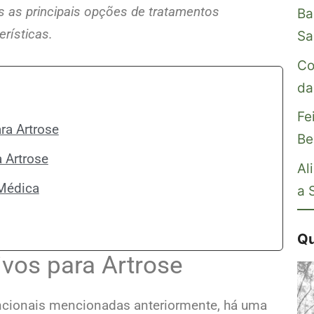
 as principais opções de tratamentos
Ba
erísticas.
Sa
Co
da
Fe
ra Artrose
Be
 Artrose
Al
 Médica
a 
Qu
ivos para Artrose
cionais mencionadas anteriormente, há uma