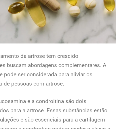
atamento da artrose tem crescido
entes buscam abordagens complementares. A
 pode ser considerada para aliviar os
da de pessoas com artrose.
ucosamina e a condroitina são dois
os para a artrose. Essas substâncias estão
ulações e são essenciais para a cartilagem
amina e condroitina podem ajudar a aliviar a