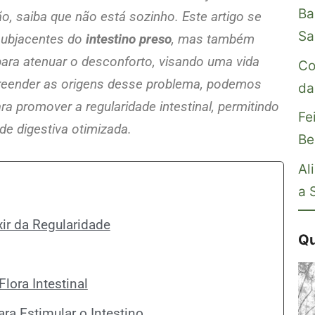
Ba
, saiba que não está sozinho. Este artigo se
Sa
subjacentes do
intestino preso
, mas também
 para atenuar o desconforto, visando uma vida
Co
preender as origens desse problema, podemos
da
a promover a regularidade intestinal, permitindo
Fe
e digestiva otimizada.
Be
Al
a 
ir da Regularidade
Qu
Flora Intestinal
ra Estimular o Intestino