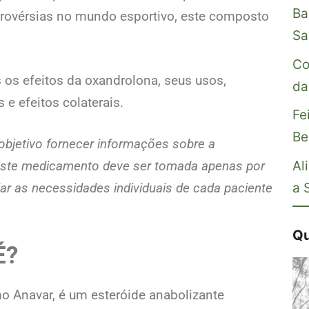
Ba
rovérsias no mundo esportivo, este composto
Sa
Co
 os efeitos da oxandrolona, seus usos,
da
e efeitos colaterais.
Fe
Be
objetivo fornecer informações sobre a
Al
 este medicamento deve ser tomada apenas por
a 
iar as necessidades individuais de cada paciente
Qu
É?
 Anavar, é um esteróide anabolizante