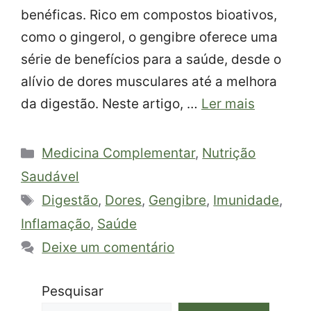
benéficas. Rico em compostos bioativos,
como o gingerol, o gengibre oferece uma
série de benefícios para a saúde, desde o
alívio de dores musculares até a melhora
da digestão. Neste artigo, …
Ler mais
Categorias
Medicina Complementar
,
Nutrição
Saudável
Tags
Digestão
,
Dores
,
Gengibre
,
Imunidade
,
Inflamação
,
Saúde
Deixe um comentário
Pesquisar