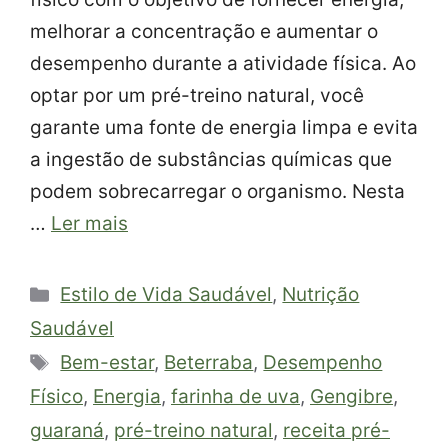
melhorar a concentração e aumentar o
desempenho durante a atividade física. Ao
optar por um pré-treino natural, você
garante uma fonte de energia limpa e evita
a ingestão de substâncias químicas que
podem sobrecarregar o organismo. Nesta
…
Ler mais
Categorias
Estilo de Vida Saudável
,
Nutrição
Saudável
Tags
Bem-estar
,
Beterraba
,
Desempenho
Físico
,
Energia
,
farinha de uva
,
Gengibre
,
guaraná
,
pré-treino natural
,
receita pré-