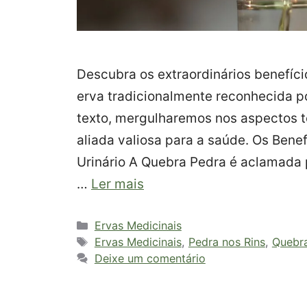
Descubra os extraordinários benefíci
erva tradicionalmente reconhecida p
texto, mergulharemos nos aspectos 
aliada valiosa para a saúde. Os Bene
Urinário A Quebra Pedra é aclamada p
…
Ler mais
Categorias
Ervas Medicinais
Tags
Ervas Medicinais
,
Pedra nos Rins
,
Quebr
Deixe um comentário