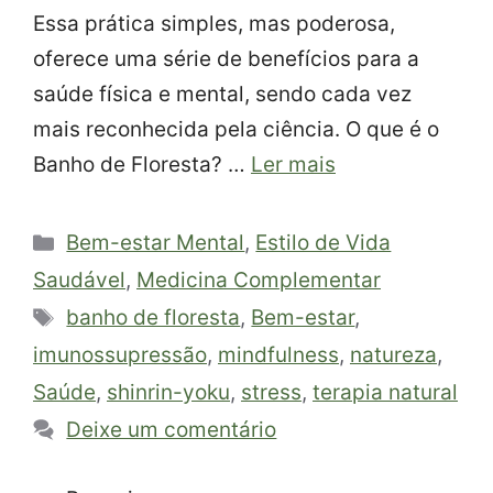
Essa prática simples, mas poderosa,
oferece uma série de benefícios para a
saúde física e mental, sendo cada vez
mais reconhecida pela ciência. O que é o
Banho de Floresta? …
Ler mais
Categorias
Bem-estar Mental
,
Estilo de Vida
Saudável
,
Medicina Complementar
Tags
banho de floresta
,
Bem-estar
,
imunossupressão
,
mindfulness
,
natureza
,
Saúde
,
shinrin-yoku
,
stress
,
terapia natural
Deixe um comentário