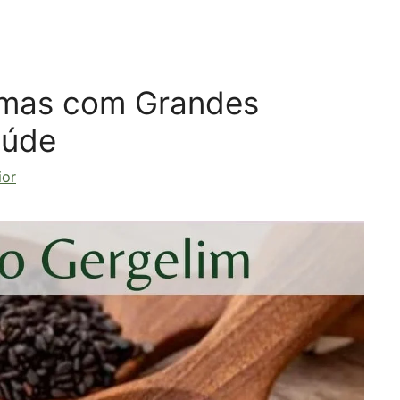
 mas com Grandes
aúde
ior