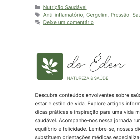
Categorias
Nutrição Saudável
Tags
Anti-inflamatório
,
Gergelim
,
Pressão
,
Sa
Deixe um comentário
Descubra conteúdos envolventes sobre saú
estar e estilo de vida. Explore artigos infor
dicas práticas e inspiração para uma vida m
saudável. Acompanhe-nos nessa jornada ru
equilíbrio e felicidade. Lembre-se, nossas d
substituem orientações médicas especializa