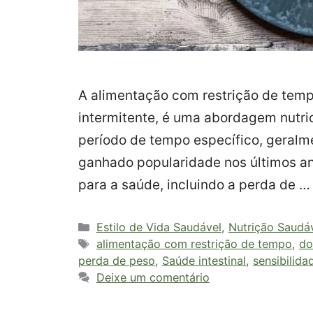
A alimentação com restrição de tem
intermitente, é uma abordagem nutric
período de tempo específico, geralme
ganhado popularidade nos últimos an
para a saúde, incluindo a perda de 
Categorias
Estilo de Vida Saudável
,
Nutrição Saudá
Tags
alimentação com restrição de tempo
,
do
perda de peso
,
Saúde intestinal
,
sensibilida
Deixe um comentário