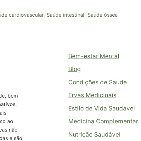
úde cardiovascular
,
Saúde intestinal
,
Saúde óssea
Bem-estar Mental
Blog
Condições de Saúde
Ervas Medicinais
de, bem-
mativos,
Estilo de Vida Saudável
ais
Medicina Complementar
mo ao
icas não
Nutrição Saudável
das e são