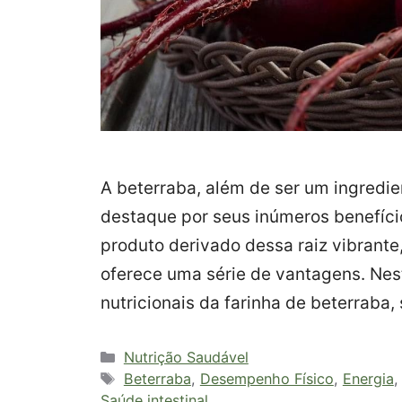
A beterraba, além de ser um ingredie
destaque por seus inúmeros benefício
produto derivado dessa raiz vibrante
oferece uma série de vantagens. Nes
nutricionais da farinha de beterraba
Categorias
Nutrição Saudável
Tags
Beterraba
,
Desempenho Físico
,
Energia
Saúde intestinal